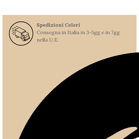
Spedizioni Celeri
Consegna in Italia in 3-5gg e in 7gg
nella U.E.