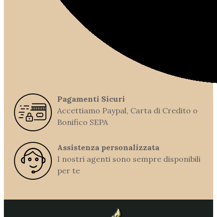
Pagamenti Sicuri
Accettiamo Paypal, Carta di Credito o
Bonifico SEPA
Assistenza personalizzata
I nostri agenti sono sempre disponibili
per te