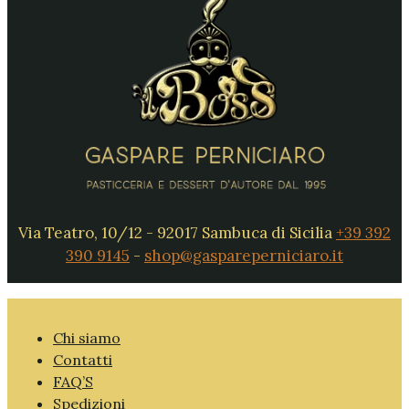
Via Teatro, 10/12 - 92017 Sambuca di Sicilia
+39 392
390 9145
-
shop@gaspareperniciaro.it
Chi siamo
Contatti
FAQ’S
Spedizioni