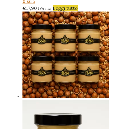
0
su 5
€
17,90
Leggi tutto
IVA inc.