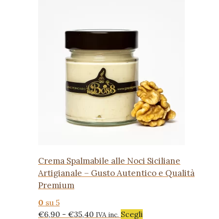
Crema Spalmabile alle Noci Siciliane
Artigianale – Gusto Autentico e Qualità
Premium
0
su 5
Fascia
Questo
€
6,90
-
€
35,40
Scegli
IVA inc.