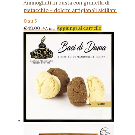
Ammogliati in busta con granella di
pistacchio – dolcini artigianali siciliani
0
su 5
€
48,00
Aggiungi al carrello
IVA inc.