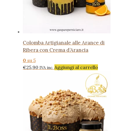
Colomba Artigianale alle Arance di
Ribera con Crema d’Arancia
0
su 5
€
25,90
Aggiungi al carrello
IVA inc.