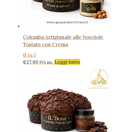
Colomba Artigianale alle Nocciole
Tostate con Crema
0
su 5
€
27,90
Leggi tutto
IVA inc.