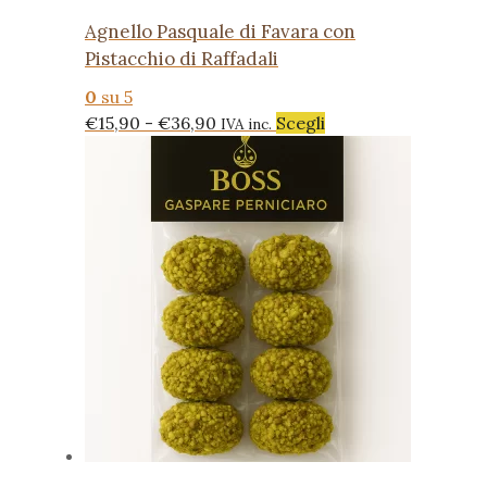
Agnello Pasquale di Favara con
Pistacchio di Raffadali
0
su 5
Fascia
Questo
€
15,90
-
€
36,90
Scegli
IVA inc.
di
prodotto
prezzo:
ha
da
più
€15,90
varianti.
a
Le
€36,90
opzioni
possono
essere
scelte
nella
pagina
del
prodotto