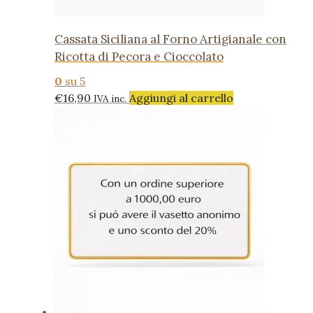
Cassata Siciliana al Forno Artigianale con
Ricotta di Pecora e Cioccolato
0
su 5
€
16,90
Aggiungi al carrello
IVA inc.