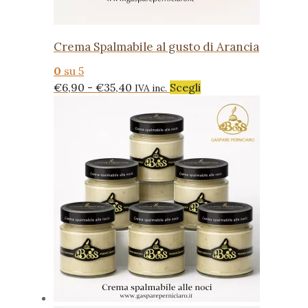
Crema Spalmabile al gusto di Arancia
0
su 5
Fascia
Questo
€
6,90
-
€
35,40
Scegli
IVA inc.
di
prodotto
prezzo:
ha
da
più
€6,90
varianti.
a
Le
€35,40
opzioni
possono
essere
scelte
nella
pagina
del
prodotto