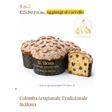
0
su 5
€
25,90
Aggiungi al carrello
IVA inc.
Colomba Artigianale Tradizionale
Siciliana