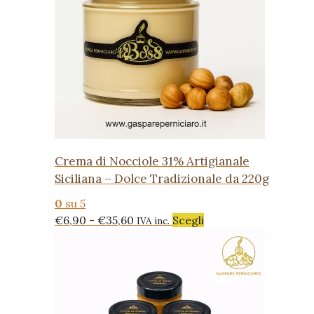
Crema di Nocciole 31% Artigianale
Siciliana – Dolce Tradizionale da 220g
0
su 5
Fascia
Questo
€
6,90
-
€
35,60
Scegli
IVA inc.
di
prodotto
prezzo:
ha
da
più
€6,90
varianti.
a
Le