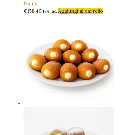
0
su 5
€
158,40
Aggiungi al carrello
IVA inc.